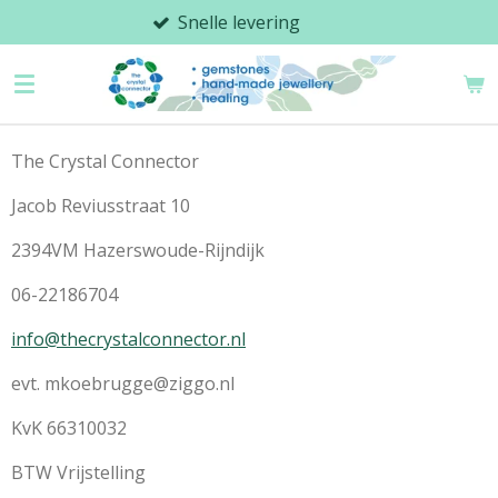
Snelle levering
Ga
direct
naar
de
hoofdinhoud
The Crystal Connector
Jacob Reviusstraat 10
2394VM Hazerswoude-Rijndijk
06-22186704
info@thecrystalconnector.nl
evt. mkoebrugge@ziggo.nl
KvK 66310032
BTW Vrijstelling