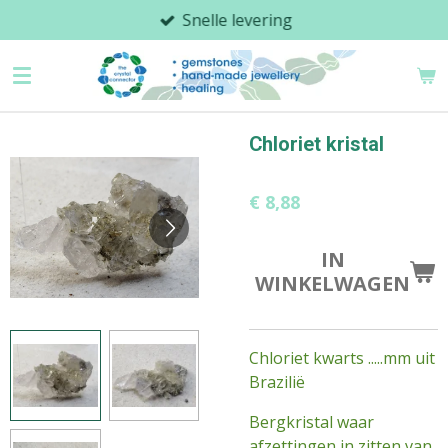
Snelle levering
Ga
direct
naar
de
hoofdinhoud
Chloriet kristal
€ 8,88
IN
WINKELWAGEN
Chloriet kwarts .....mm uit
Brazilië
Bergkristal waar
afzettingen in zitten van