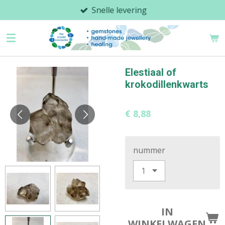
Snelle levering
Ga
direct
naar
de
hoofdinhoud
Elestiaal of
krokodillenkwarts
€ 8,88
nummer
IN
WINKELWAGEN