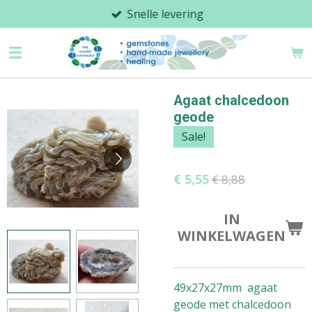
Snelle levering
Ga
direct
naar
de
hoofdinhoud
Agaat chalcedoon
geode
Sale!
€ 5,55
€ 8,88
IN
WINKELWAGEN
49x27x27mm agaat
geode met chalcedoon