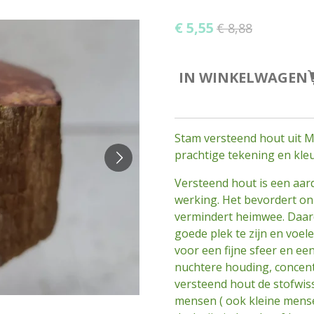
€ 5,55
€ 8,88
IN WINKELWAGEN
Stam versteend hout uit M
prachtige tekening en kl
Versteend hout is een aa
werking. Het bevordert o
vermindert heimwee. Daard
goede plek te zijn en voel
voor een fijne sfeer en ee
nuchtere houding, concent
versteend hout de stofwiss
mensen ( ook kleine mensen