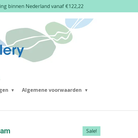
ding binnen Nederland vanaf €122,22
ngen
Algemene voorwaarden
tam
Sale!