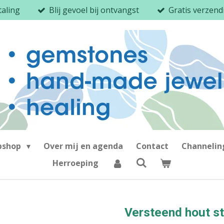
taling
Blij gevoel bij ontvangst
Gratis verzen
bshop
Over mij en agenda
Contact
Channeli
Herroeping
Versteend hout s