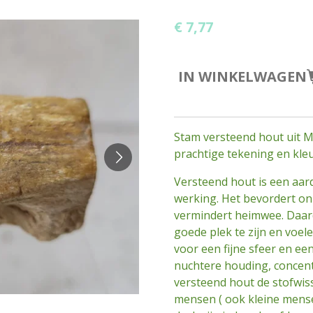
€ 7,77
IN WINKELWAGEN
Stam versteend hout uit M
prachtige tekening en kl
Versteend hout is een aa
werking. Het bevordert o
vermindert heimwee. Daard
goede plek te zijn en voel
voor een fijne sfeer en ee
nuchtere houding, concent
versteend hout de stofwiss
mensen ( ook kleine mensen