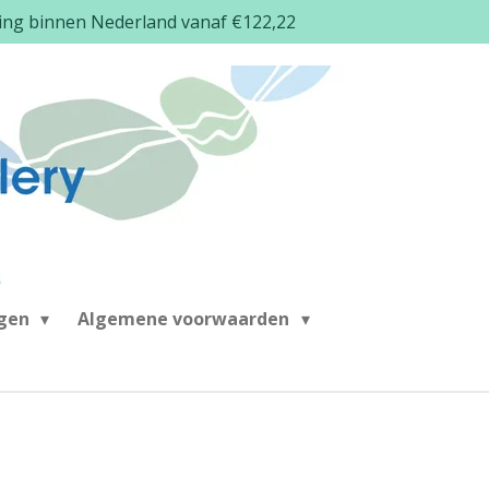
ding binnen Nederland vanaf €122,22
ngen
Algemene voorwaarden