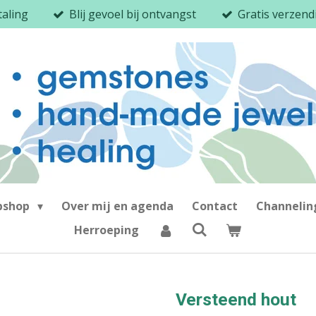
taling
Blij gevoel bij ontvangst
Gratis verzen
bshop
Over mij en agenda
Contact
Channeli
Herroeping
Versteend hout