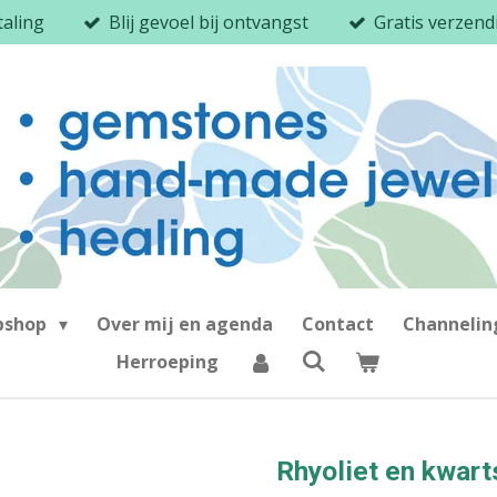
taling
Blij gevoel bij ontvangst
Gratis verzen
bshop
Over mij en agenda
Contact
Channeli
Herroeping
Rhyoliet en kwart