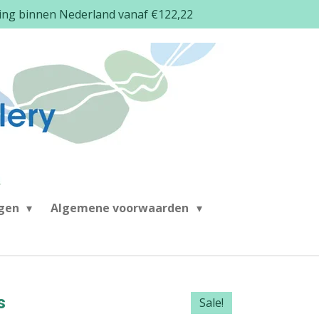
ding binnen Nederland vanaf €122,22
ngen
Algemene voorwaarden
s
Sale!