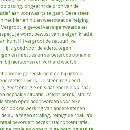
 oplossing, ongeacht de bron van de
ctief aan voorwaarts te gaan. Deze steen
in het hier en nu en weerstaat de neiging
. Vergroot je gevoel van eigenwaarde en
espect. Je wordt bewust van je eigen kracht
 aan kunt Hij vergroot de natuurlijke
 Hij is goed voor de aders, tegen
ngen en infecties en verbetert de opname
m bij nierstenen en verhard weefsel.
et enorme geneeskracht en bij uitstek
 energetisch werk. De steen reguleert
e, geeft energie en slaat energie op naar
een bepaalde situatie. Omdat bergkristal zo
n de steen opgeladen worden voor elke
 kan ook de werking van andere stenen
de aura tegen straling, reinigt de chakra’s
ntaal bevordert bergkristal concentratie,
en neutrale en onpartijdige houding aan te