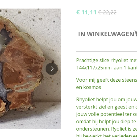
€ 11,11
€ 22,22
IN WINKELWAGEN
Prachtige slice rhyoliet m
144x117x25mm. aan 1 kant
Voor mij geeft deze steen
en kosmos
Rhyoliet helpt jou om jouw
versterkt ziel en geest en
jouw volle potentieel ter o
omdat hij helpt jou diep te
ondersteunen. Ryoliet is z
hij bewerkt het verleden en