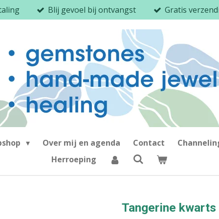
taling
Blij gevoel bij ontvangst
Gratis verzen
bshop
Over mij en agenda
Contact
Channeli
Herroeping
Tangerine kwarts