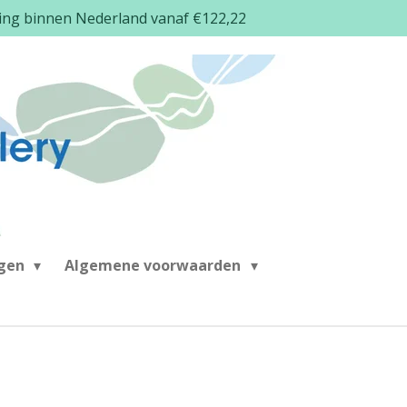
ding binnen Nederland vanaf €122,22
ngen
Algemene voorwaarden