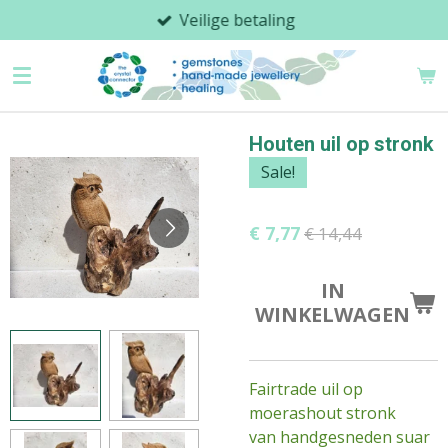
Veilige betaling
Ga
direct
naar
de
hoofdinhoud
Houten uil op stronk
Sale!
€ 7,77
€ 14,44
IN
WINKELWAGEN
Fairtrade uil op
moerashout stronk
van handgesneden suar