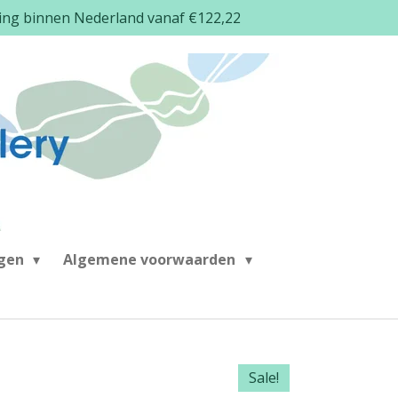
ding binnen Nederland vanaf €122,22
ngen
Algemene voorwaarden
Sale!