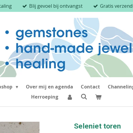
taling
Blij gevoel bij ontvangst
Gratis verzen
bshop
Over mij en agenda
Contact
Channeli
Herroeping
Seleniet toren