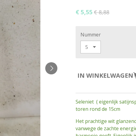
€ 5,55
€ 8,88
Nummer
IN WINKELWAGEN
Seleniet ( eigenlijk satij
toren rond de 15cm
Het prachtige wit glanzend
vanwege de zachte energie.
harmonie geeft. Eigenlijk i