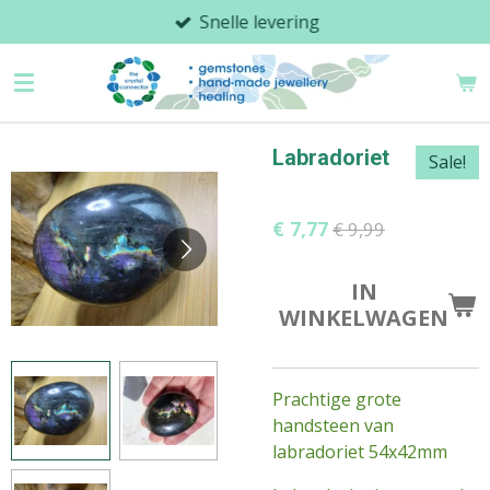
Snelle levering
Ga
direct
naar
de
hoofdinhoud
Labradoriet
Sale!
€ 7,77
€ 9,99
IN
WINKELWAGEN
Prachtige grote
handsteen van
labradoriet 54x42mm