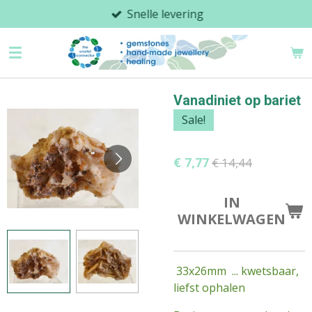
Snelle levering
Ga
direct
naar
de
hoofdinhoud
Vanadiniet op bariet
Sale!
€ 7,77
€ 14,44
IN
WINKELWAGEN
33x26mm ... kwetsbaar,
liefst ophalen