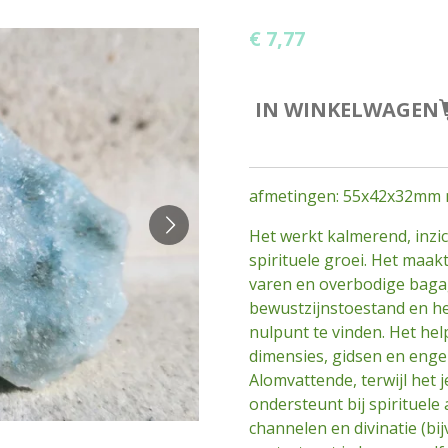
€ 7,77
IN WINKELWAGEN
afmetingen: 55x42x32mm 
Het werkt kalmerend, inzic
spirituele groei. Het maak
varen en overbodige bagage
bewustzijnstoestand en he
nulpunt te vinden. Het he
dimensies, gidsen en enge
Alomvattende, terwijl het 
ondersteunt bij spirituele a
channelen en divinatie (bi