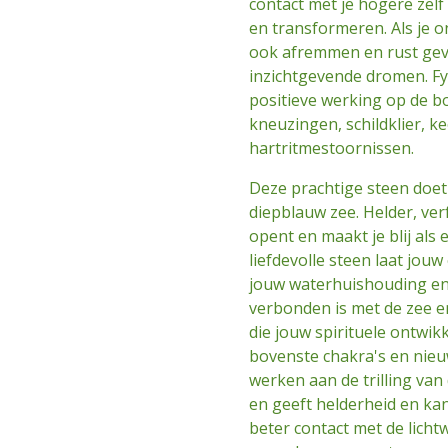
contact met je hogere zelf 
en transformeren. Als je o
ook afremmen en rust geve
inzichtgevende dromen. Fys
positieve werking op de b
kneuzingen, schildklier, k
hartritmestoornissen.
Deze prachtige steen doet
diepblauw zee. Helder, ver
opent en maakt je blij als 
liefdevolle steen laat jouw
jouw waterhuishouding en
verbonden is met de zee en
die jouw spirituele ontwik
bovenste chakra's en nieu
werken aan de trilling van
en geeft helderheid en kan 
beter contact met de lichtw