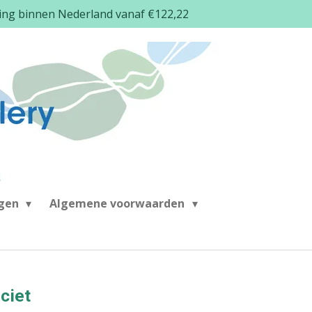
ding binnen Nederland vanaf €122,22
ngen
Algemene voorwaarden
ciet