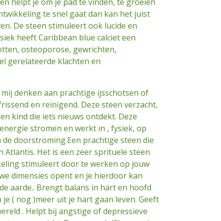
en helpt je om je pad te vinden, te groeien
ntwikkeling te snel gaat dan kan het juist
n. De steen stimuleert ook lucide en
iek heeft Caribbean blue calciet een
otten, osteoporose, gewrichten,
eel gerelateerde klachten en
 mij denken aan prachtige ijsschotsen of
frissend en reinigend. Deze steen verzacht,
een kind die iets nieuws ontdekt. Deze
 energie stromen en werkt in , fysiek, op
 de doorstroming.Een prachtige steen die
 Atlantis. Het is een zeer sprituele steen
keling stimuleert door te werken op jouw
we dimensies opent en je hierdoor kan
 de aarde.. Brengt balans in hart en hoofd
je ( nog )meer uit je hart gaan leven. Geeft
ereld . Helpt bij angstige of depressieve