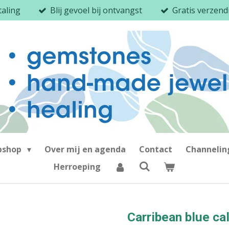
taling
Blij gevoel bij ontvangst
Gratis verzen
bshop
Over mij en agenda
Contact
Channeli
Herroeping
Carribean blue cal