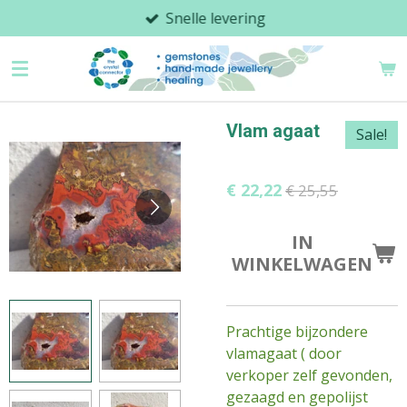
Snelle levering
Ga
direct
naar
de
hoofdinhoud
Vlam agaat
Sale!
€ 22,22
€ 25,55
IN
WINKELWAGEN
Prachtige bijzondere
vlamagaat ( door
verkoper zelf gevonden,
gezaagd en gepolijst