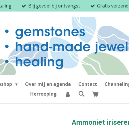
taling
Blij gevoel bij ontvangst
Gratis verzen
bshop
Over mij en agenda
Contact
Channeli
Herroeping
Ammoniet irisere