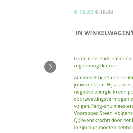
€ 15,55
€ 18,88
IN WINKELWAGEN
Grote iriserende ammoniet
regenboogkleuren
Ammoniet heeft een onder
jouw centrum. Hij activeer
negative energie in een pos
doorzwettingsvermogen om
volgen. Feng-shuimeeste
Voorspoed Steen. Volgens 
Qi(levenskracht) door het 
in zijn huis moeten hebben