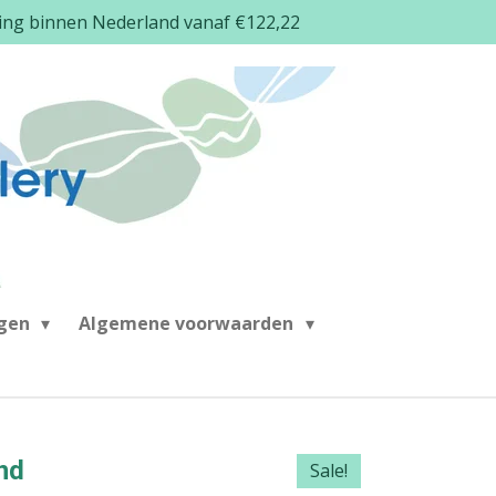
ding binnen Nederland vanaf €122,22
ngen
Algemene voorwaarden
nd
Sale!