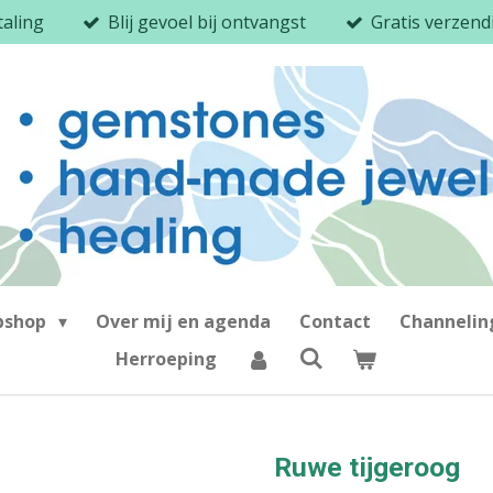
taling
Blij gevoel bij ontvangst
Gratis verzen
bshop
Over mij en agenda
Contact
Channeli
Herroeping
Ruwe tijgeroog