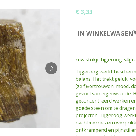
€ 3,33
IN WINKELWAGEN
ruw stukje tijgeroog 54
Tijgeroog werkt bescherm
balans. Het trekt geluk, v
(zelf)vertrouwen, moed, 
gevoel van eigenwaarde. He
geconcentreerd werken en z
goede steen om te dragen 
projecten. Tijgeroog werk
nachtmerries en overprikke
ontkrampend en pijnstillen