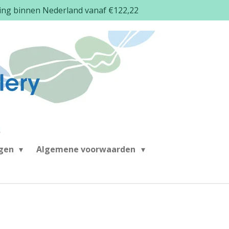
ding binnen Nederland vanaf €122,22
ngen
Algemene voorwaarden