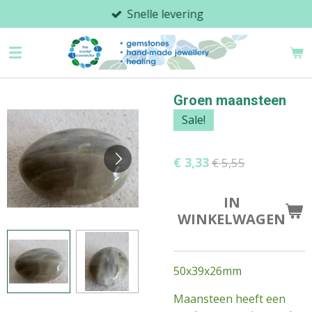
Snelle levering
Ga
direct
naar
de
hoofdinhoud
Groen maansteen
Sale!
€ 3,33
€ 5,55
IN
WINKELWAGEN
50x39x26mm
Maansteen heeft een