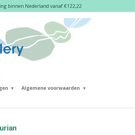
ding binnen Nederland vanaf €122,22
ngen
Algemene voorwaarden
urian