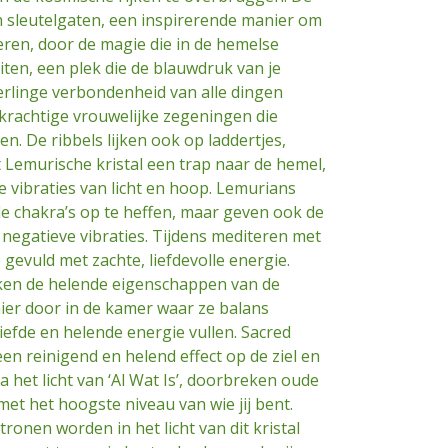
 sleutelgaten, een inspirerende manier om
teren, door de magie die in de hemelse
iten, een plek die de blauwdruk van je
erlinge verbondenheid van alle dingen
 krachtige vrouwelijke zegeningen die
n. De ribbels lijken ook op laddertjes,
 Lemurische kristal een trap naar de hemel,
e vibraties van licht en hoop. Lemurians
le chakra’s op te heffen, maar geven ook de
negatieve vibraties. Tijdens mediteren met
 gevuld met zachte, liefdevolle energie.
ken de helende eigenschappen van de
er door in de kamer waar ze balans
iefde en helende energie vullen. Sacred
n reinigend en helend effect op de ziel en
a het licht van ‘Al Wat Is’, doorbreken oude
et het hoogste niveau van wie jij bent.
onen worden in het licht van dit kristal