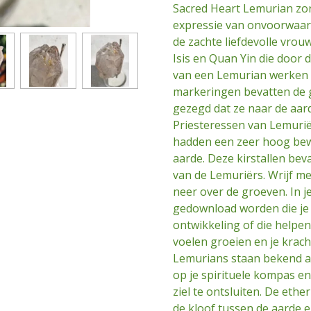
Sacred Heart Lemurian zor
expressie van onvoorwaard
de zachte liefdevolle vrou
Isis en Quan Yin die door 
van een Lemurian werken a
markeringen bevatten de 
gezegd dat ze naar de aar
Priesteressen van Lemuri
hadden een zeer hoog bewu
aarde. Deze kirstallen beva
van de Lemuriërs. Wrijf met 
neer over de groeven. In j
gedownload worden die je v
ontwikkeling of die helpen 
voelen groeien en je krach
Lemurians staan bekend a
op je spirituele kompas e
ziel te ontsluiten. De ethe
de kloof tussen de aarde 