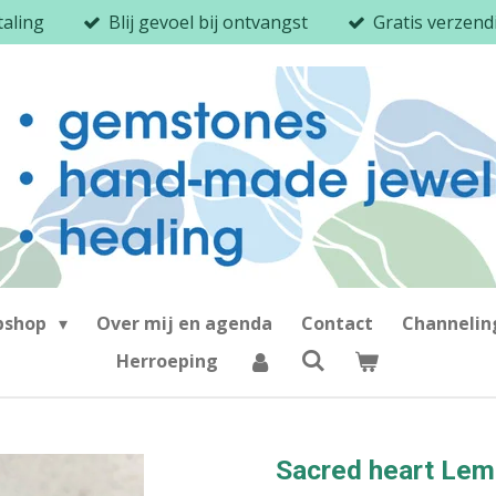
taling
Blij gevoel bij ontvangst
Gratis verzen
bshop
Over mij en agenda
Contact
Channeli
Herroeping
Sacred heart Lem