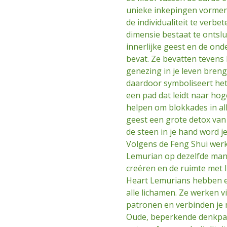
unieke inkepingen vormen
de individualiteit te verbe
dimensie bestaat te ontslu
innerlijke geest en de ond
bevat. Ze bevatten tevens
genezing in je leven brenge
daardoor symboliseert het
een pad dat leidt naar hog
helpen om blokkades in al
geest een grote detox van 
de steen in je hand word je
Volgens de Feng Shui wer
Lemurian op dezelfde mani
creëren en de ruimte met l
Heart Lemurians hebben ee
alle lichamen. Ze werken vi
patronen en verbinden je m
Oude, beperkende denkpatr