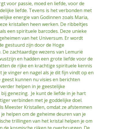
gt voor passie, moed en liefde, voor de
elijke liefde. Tevens is het verbonden met
welijke energie van Godinnen zoals Maria,
deze kristallen heen werken. De ribbeltjes
ls een spirituele barcodes. Deze unieke
geheimen van het Universum. Er wordt
de gestuurd zijn door de Hoge
ë. De zachtaardige wezens van Lemurië
stzijn en hadden een grote liefde voor de
tten de rijke en krachtige spirituele kennis
je vinger en nagel als je dit fijn vindt op en
e geest kunnen nu visies en berichten
erder helpen in je geestelijke
bij genezing. Je kunt de liefde in je hart
tiger verbinden met je goddelijke doel.
ls Meester Kristallen, omdat ze afstemmen
n je helpen om de geheime deuren van je
rische trillingen van het kristal helpen je om
en de kosmische rijken te overbruggen. De