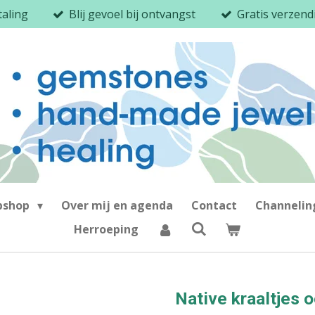
taling
Blij gevoel bij ontvangst
Gratis verzen
bshop
Over mij en agenda
Contact
Channeli
Herroeping
Native kraaltjes 