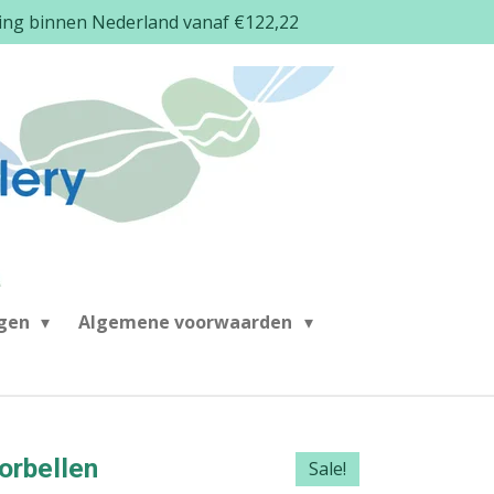
ding binnen Nederland vanaf €122,22
ngen
Algemene voorwaarden
oorbellen
Sale!