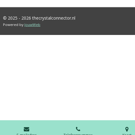
© 2025 - 2026 thecrystalconnector.nl
Powered by
JouwWeb
E-mailadres
Telefoonnummer
Kaart