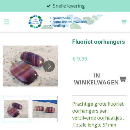
Snelle levering
Ga
direct
naar
de
hoofdinhoud
Fluoriet oorhangers
€ 9,99
IN
WINKELWAGEN
Prachtige grote fluoriet
oorhangers aan
verzilverde oorhaakjes .
Totale lengte 51mm