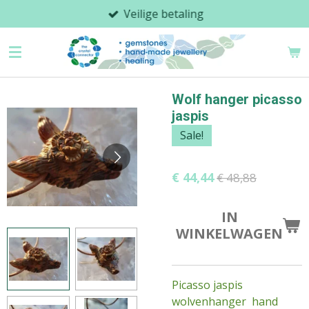
Veilige betaling
Ga
direct
naar
de
hoofdinhoud
Wolf hanger picasso
jaspis
Sale!
€ 44,44
€ 48,88
IN
WINKELWAGEN
Picasso jaspis
wolvenhanger hand