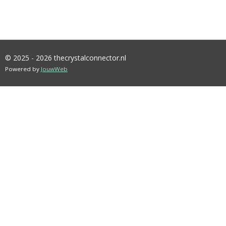
© 2025 - 2026 thecrystalconnector.nl
Powered by
JouwWeb