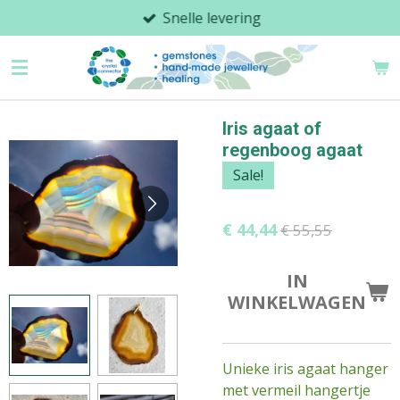
Snelle levering
Ga
direct
naar
de
hoofdinhoud
Iris agaat of
regenboog agaat
Sale!
€ 44,44
€ 55,55
IN
WINKELWAGEN
Unieke iris agaat hanger
met vermeil hangertje