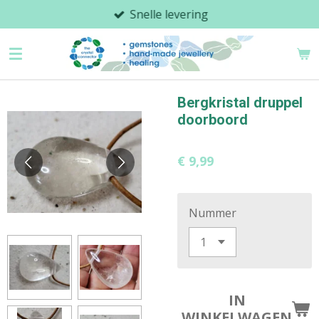
Snelle levering
Ga
direct
naar
de
hoofdinhoud
Bergkristal druppel
doorboord
€ 9,99
Nummer
IN
WINKELWAGEN