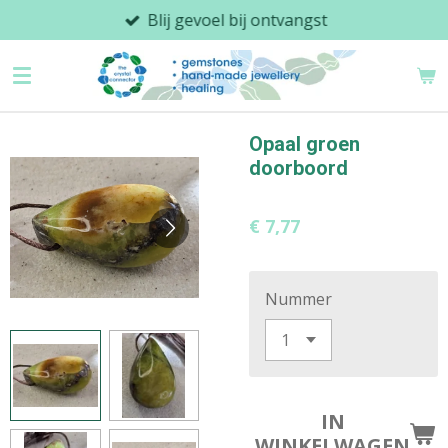
Blij gevoel bij ontvangst
Ga
direct
naar
de
hoofdinhoud
Opaal groen
doorboord
€ 7,77
Nummer
IN
WINKELWAGEN