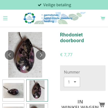
Veilige betaling
Ga
direct
naar
de
hoofdinhoud
Rhodoniet
doorboord
€ 7,77
Nummer
IN
WINKELWAGEN