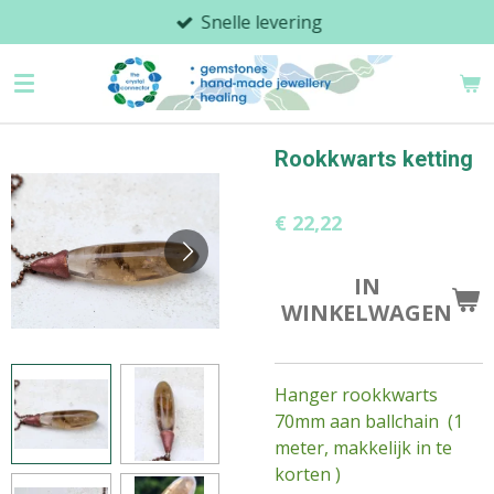
Snelle levering
Ga
direct
naar
de
hoofdinhoud
Rookkwarts ketting
€ 22,22
IN
WINKELWAGEN
Hanger rookkwarts
70mm aan ballchain (1
meter, makkelijk in te
korten )