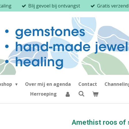
taling
Blij gevoel bij ontvangst
Gratis verzen
bshop
Over mij en agenda
Contact
Channeli
Herroeping
Amethist roos of 