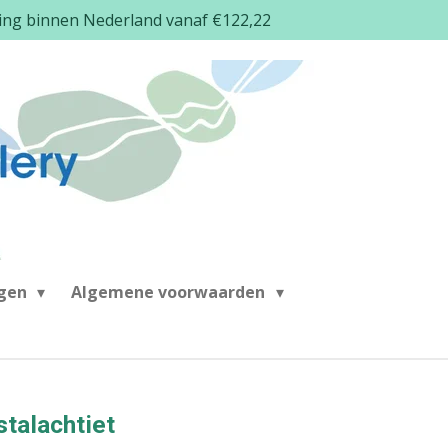
ding binnen Nederland vanaf €122,22
ngen
Algemene voorwaarden
stalachtiet