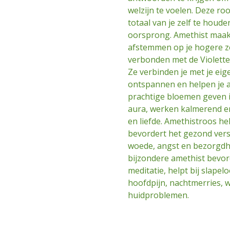
welzijn te voelen. Deze ro
totaal van je zelf te houde
oorsprong. Amethist maakt
afstemmen op je hogere ze
verbonden met de Violette
Ze verbinden je met je ei
ontspannen en helpen je a
prachtige bloemen geven in
aura, werken kalmerend en
en liefde. Amethistroos hel
bevordert het gezond verst
woede, angst en bezorgdhe
bijzondere amethist bevo
meditatie, helpt bij slapel
hoofdpijn, nachtmerries, w
huidproblemen.