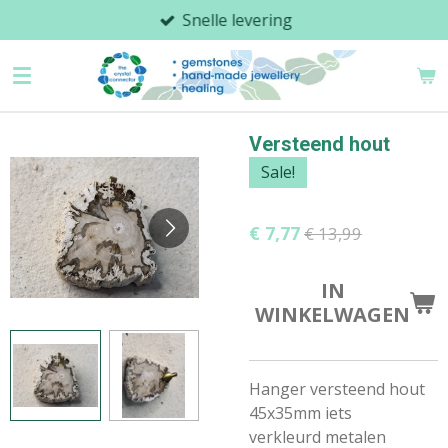
Snelle levering
Ga
direct
naar
de
hoofdinhoud
Versteend hout
Sale!
€ 7,77
€ 13,99
IN
WINKELWAGEN
Hanger versteend hout
45x35mm iets
verkleurd metalen