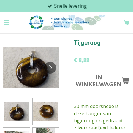
Snelle levering
Ga
direct
naar
de
hoofdinhoud
Tijgeroog
€ 8,88
IN
WINKELWAGEN
30 mm doorsnede is
deze hanger van
tijgeroog en gedraaid
zilverdraad(excl lederen