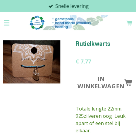
Snelle levering
Ga
direct
naar
de
hoofdinhoud
Rutielkwarts
€ 7,77
IN
WINKELWAGEN
Totale lengte 22mm.
925zilveren oog Leuk
apart of een stel bij
elkaar.