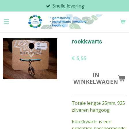
Snelle levering
Ga
direct
naar
de
hoofdinhoud
rookkwarts
€ 5,55
IN
WINKELWAGEN
Totale lengte 25mm. 925
zilveren hangoog
Rookkwarts is een
prachtige beschermende