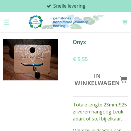
Snelle levering
Ga
direct
naar
de
hoofdinhoud
Onyx
€ 5,55
IN
WINKELWAGEN
Totale lengte 23mm. 925
zilveren hangoog Leuk
apart of stel bij elkaar.
Onyx bij je dragen kan