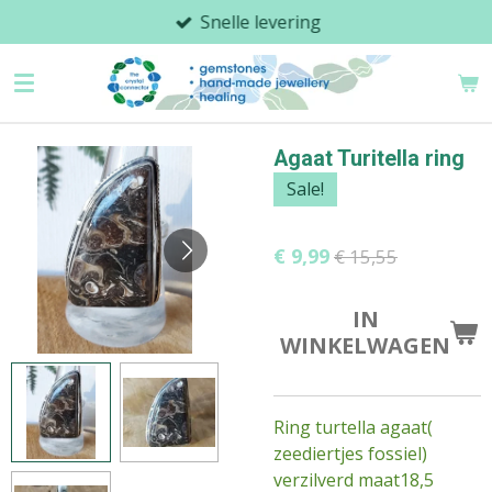
Snelle levering
Ga
direct
naar
de
hoofdinhoud
Agaat Turitella ring
Sale!
€ 9,99
€ 15,55
IN
WINKELWAGEN
Ring turtella agaat(
zeediertjes fossiel)
verzilverd maat18,5