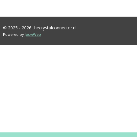
© 2025 - 2026 thecrystalconnector.nl
Powered by
JouwWeb