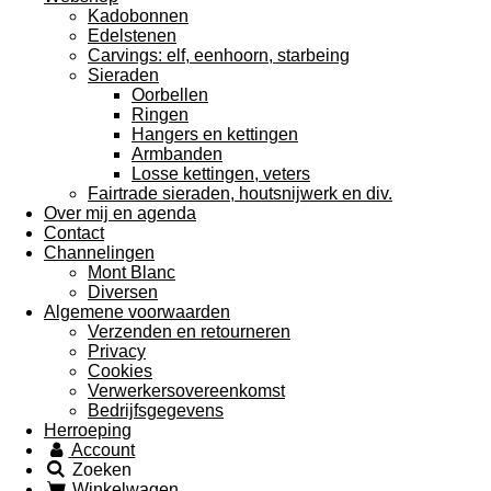
Kadobonnen
Edelstenen
Carvings: elf, eenhoorn, starbeing
Sieraden
Oorbellen
Ringen
Hangers en kettingen
Armbanden
Losse kettingen, veters
Fairtrade sieraden, houtsnijwerk en div.
Over mij en agenda
Contact
Channelingen
Mont Blanc
Diversen
Algemene voorwaarden
Verzenden en retourneren
Privacy
Cookies
Verwerkersovereenkomst
Bedrijfsgegevens
Herroeping
Account
Zoeken
Winkelwagen