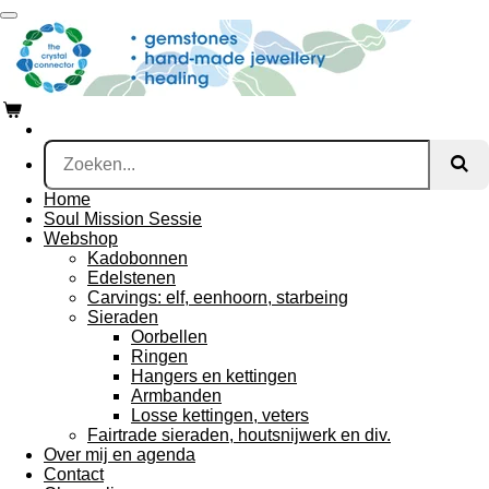
Ga
direct
naar
de
hoofdinhoud
Home
Soul Mission Sessie
Webshop
Kadobonnen
Edelstenen
Carvings: elf, eenhoorn, starbeing
Sieraden
Oorbellen
Ringen
Hangers en kettingen
Armbanden
Losse kettingen, veters
Fairtrade sieraden, houtsnijwerk en div.
Over mij en agenda
Contact