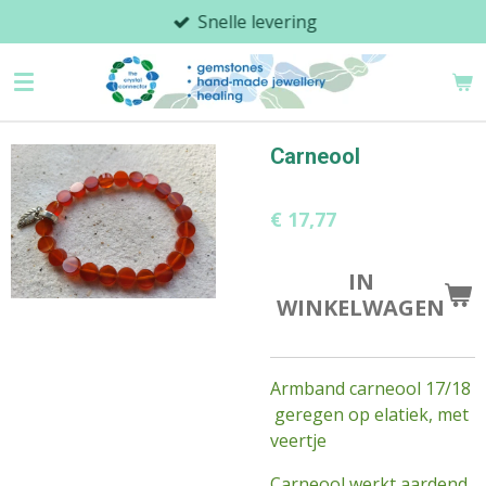
Snelle levering
Ga
direct
naar
de
hoofdinhoud
Carneool
€ 17,77
IN
WINKELWAGEN
Armband carneool 17/18
geregen op elatiek, met
veertje
Carneool werkt aardend,