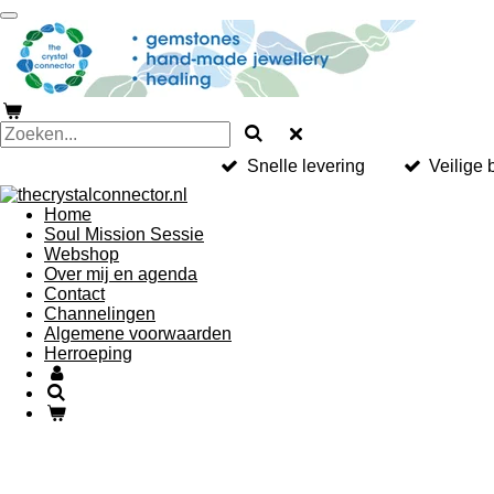
Ga
direct
naar
de
hoofdinhoud
Snelle levering
Veilige 
Home
Soul Mission Sessie
Webshop
Over mij en agenda
Contact
Channelingen
Algemene voorwaarden
Herroeping