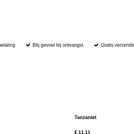
betaling
Blij gevoel bij ontvangst
Gratis verzend
Tanzaniet
€ 11,11