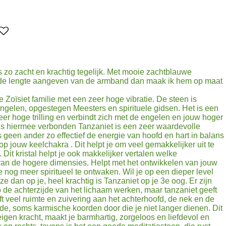
 zo zacht en krachtig tegelijk. Met mooie zachtblauwe
ag de lengte aangeven van de armband dan maak ik hem op maat
e Zoïsiet familie met een zeer hoge vibratie. De steen is
Engelen, opgestegen Meesters en spirituele gidsen. Het is een
eer hoge trilling en verbindt zich met de engelen en jouw hoger
s hiermee verbonden Tanzaniet is een zeer waardevolle
ls geen ander zo effectief de energie van hoofd en hart in balans
 jouw keelchakra . Dit helpt je om veel gemakkelijker uit te
. Dit kristal helpt je ook makkelijker vertalen welke
an de hogere dimensies. Helpt met het ontwikkelen van jouw
 nog meer spiritueel te ontwaken. Wil je op een dieper level
e dan op je, heel krachtig is Tanzaniet op je 3e oog. Er zijn
op de achterzijde van het lichaam werken, maar tanzaniet geeft
t veel ruimte en zuivering aan het achterhoofd, de nek en de
de, soms karmische koorden door die je niet langer dienen. Dit
je eigen kracht, maakt je barmhartig, zorgeloos en liefdevol en