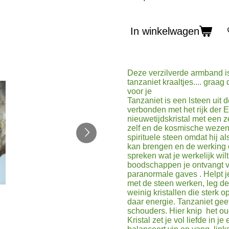
In winkelwagen
Deze verzilverde armband is
tanzaniet kraaltjes.... gra
voor je
Tanzaniet is een lsteen uit d
verbonden met het rijk der 
nieuwetijdskristal met een z
zelf en de kosmische wezen
spirituele steen omdat hij a
kan brengen en de werking op
spreken wat je werkelijk wilt
boodschappen je ontvangt v
paranormale gaves . Helpt je
met de steen werken, leg dez
weinig kristallen die sterk 
daar energie. Tanzaniet geef
schouders. Hier knip het ou
Kristal zet je vol liefde in 