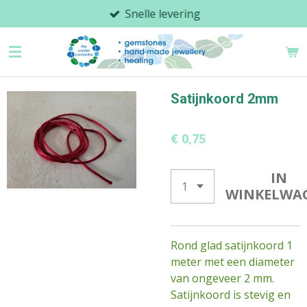
Snelle levering
Ga
direct
naar
de
hoofdinhoud
Satijnkoord 2mm
€ 0,75
IN
WINKELWA
Rond glad satijnkoord 1
meter met een diameter
van ongeveer 2 mm.
Satijnkoord is stevig en