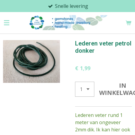
Snelle levering
Ga
direct
naar
de
hoofdinhoud
Lederen veter petrol
donker
€ 1,99
IN
WINKELWA
Lederen veter rund 1
meter van ongeveer
2mm dik. Ik kan hier ook