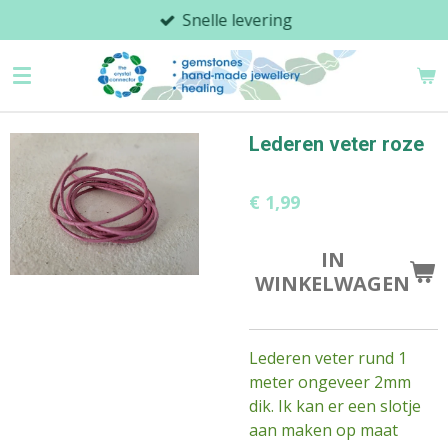
Snelle levering
Ga
direct
naar
de
hoofdinhoud
Lederen veter roze
€ 1,99
IN
WINKELWAGEN
Lederen veter rund 1
meter ongeveer 2mm
dik. Ik kan er een slotje
aan maken op maat