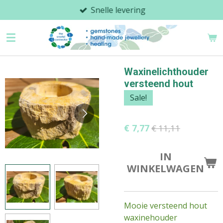
Snelle levering
Ga
direct
naar
de
hoofdinhoud
Waxinelichthouder
versteend hout
Sale!
€ 7,77
€ 11,11
IN
WINKELWAGEN
Mooie versteend hout
waxinehouder