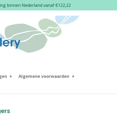
ding binnen Nederland vanaf €122,22
ngen
Algemene voorwaarden
gers