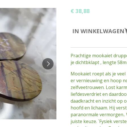
€ 38,88
IN WINKELWAGEN
Prachtige mookaiet druppe
je dichtbklapt , lengte 
Mookaiet roept als je vee
er vernieuwing en hoop no
zelfveetrouwen. Lost karmi
liefdesverdriet en daardoo
daadkracht en inzicht op o
hoofd en lichaam. Hij vers
paranormale vermorgen.. W
juiste keuze. `Fysiek vers