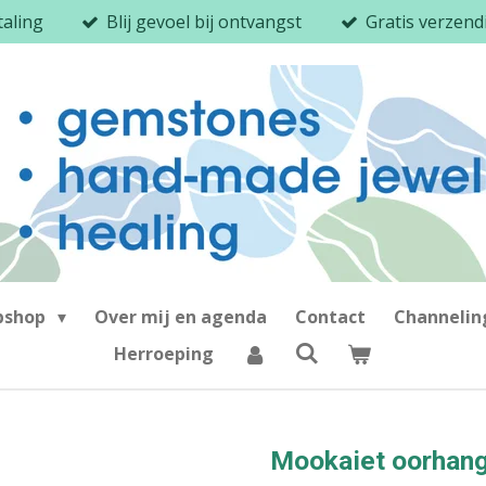
taling
Blij gevoel bij ontvangst
Gratis verzen
bshop
Over mij en agenda
Contact
Channeli
Herroeping
Mookaiet oorhan