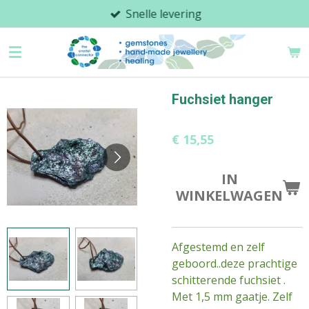
Snelle levering
Ga
direct
naar
de
hoofdinhoud
Fuchsiet hanger
€ 15,55
IN
WINKELWAGEN
Afgestemd en zelf
geboord..deze prachtige
schitterende fuchsiet .
Met 1,5 mm gaatje. Zelf