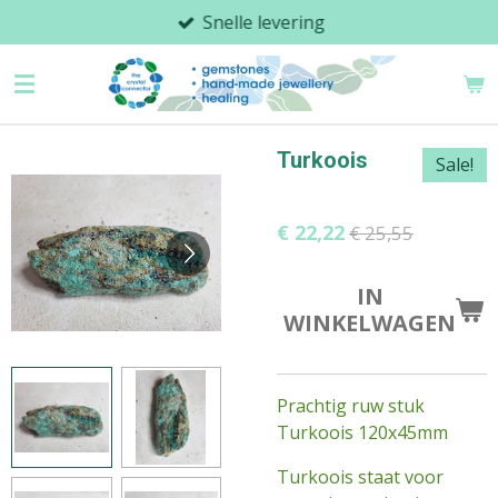
Snelle levering
Ga
direct
naar
de
hoofdinhoud
Turkoois
Sale!
€ 22,22
€ 25,55
IN
WINKELWAGEN
Prachtig ruw stuk
Turkoois 120x45mm
Turkoois staat voor