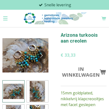
Snelle levering
Ga
direct
naar
de
hoofdinhoud
Arizona turkoois
aan creolen
€ 33,33
IN
WINKELWAGEN
15mm goldplated,
nikkelvrij klapcreooltjes
met facet geslepen